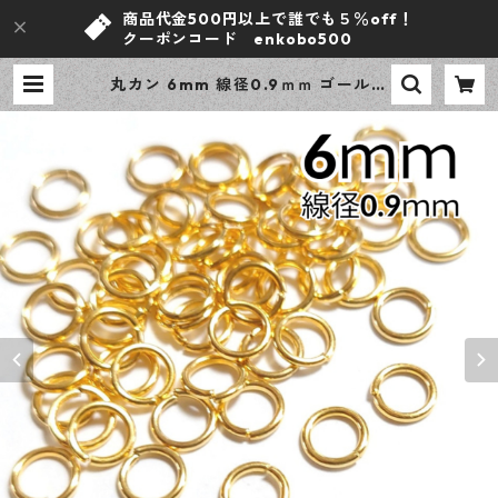
商品代金500円以上で誰でも５％off！
クーポンコード enkobo500
丸カン 6mm 線径0.9ｍｍ ゴールド
300個 ニッケルフリー 基礎パーツ
アクセサリーパーツ 【en工房】 |
ｅｎ工房