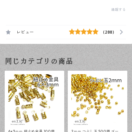
通報する
レビュー
(288)
同じカテゴリの商品
6×3ｍｍ 紐止め金具 100個 ゴ
2ｍｍ つぶし玉 500個 ゴール