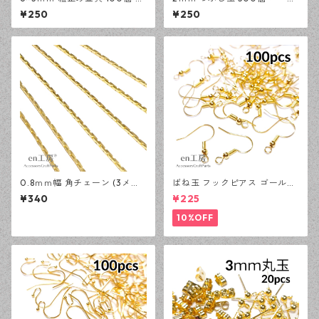
ールド カシメ アクセサリーパ
ド かしめ玉 アクセサリーパー
¥250
¥250
ーツ 基礎パーツ ハンドメイド
ツ 基礎パーツ ハンドメイド資
資材 【en工房】
材 【en工房】
0.8ｍｍ幅 角チェーン (3メー
ばね玉 フックピアス ゴールド
トル) ゴールド アクセサリー
100ピース 釣針型 大容量 プチ
¥340
¥225
パーツ 基礎パーツ ハンドメイ
プラパーツ 【en工房】
ド資材 【en工房】
10%OFF