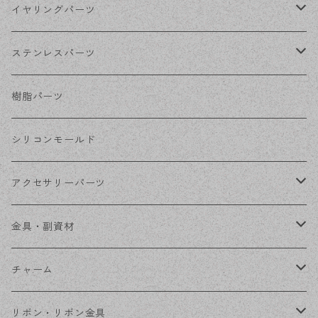
シルバー
ポストピアス
イヤリングパーツ
ホワイトシルバー
フックピアス
ネジばねイヤリング
ステンレスパーツ
ステンレス・シルバー
その他ピアス
クリップイヤリング
ステンレスピアス
樹脂パーツ
ステンレス・ゴールド
ノンホールピアス
ステンレスイヤリング
シリコンモールド
ステンレスチェーン
アクセサリーパーツ
ステンレス金具
デザイン丸カン
金具・副資材
フレーム
丸カン
チャーム
コネクター
ピン類
金属
リボン・リボン金具