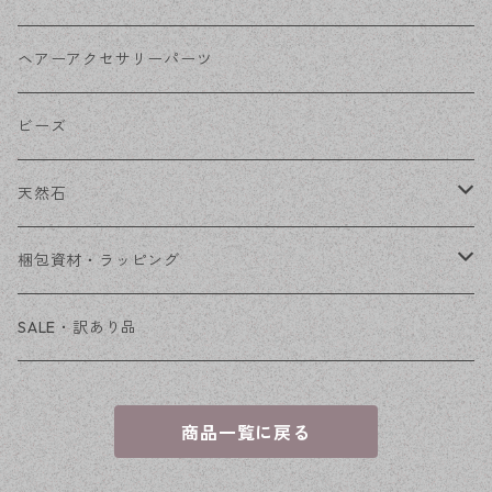
その他
花座・ビーズキャップ
アクリル・プラ
リボン
ヘアーアクセサリーパーツ
チェーン
ファーボール
リボン金具
ビーズ
その他
天然石
穴あき
梱包資材・ラッピング
穴なし
発送ボックス
SALE・訳あり品
アクセサリー台紙
商品一覧に戻る
OPP袋