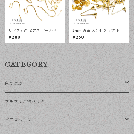
Ｕ字フック ピアス ゴールド 1
3mm 丸玉 カン付き ポスト ピ
00ピース 釣針型 大容量 プチ
アス ゴールド 20ピース 金属
¥280
¥250
プラパーツ 【en工房】
キャッチ ピアスパーツ 【en工
房】
CATEGORY
色で選ぶ
KCゴールド
プチプラお得パック
ゴールド
ピアスパーツ