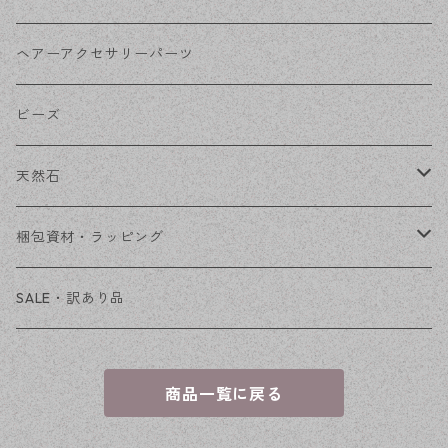
その他
花座・ビーズキャップ
アクリル・プラ
リボン
ヘアーアクセサリーパーツ
チェーン
ファーボール
リボン金具
ビーズ
その他
天然石
穴あき
梱包資材・ラッピング
穴なし
発送ボックス
SALE・訳あり品
アクセサリー台紙
商品一覧に戻る
OPP袋