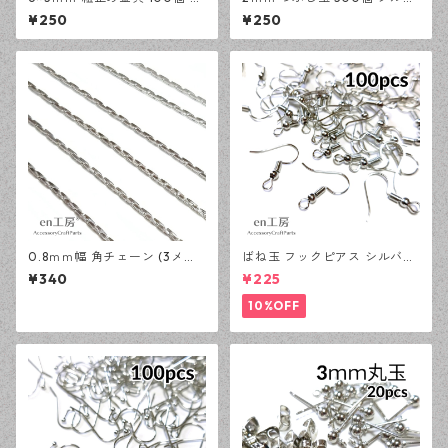
ルバー カシメ アクセサリーパ
ー かしめ玉 アクセサリーパー
¥250
¥250
ーツ 基礎パーツ ハンドメイド
ツ 基礎パーツ ハンドメイド資
資材 【en工房】
材 【en工房】
0.8ｍｍ幅 角チェーン (3メー
ばね玉 フックピアス シルバー
トル) シルバー アクセサリー
100ピース 釣針型 大容量 プチ
¥340
¥225
パーツ 基礎パーツ ハンドメイ
プラパーツ 【en工房】
ド資材 【en工房】
10%OFF