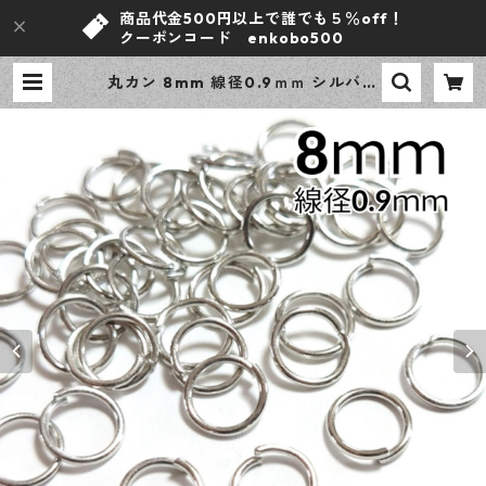
商品代金500円以上で誰でも５％off！
クーポンコード enkobo500
丸カン 8mm 線径0.9ｍｍ シルバー
300個 ニッケルフリー 基礎パーツ
アクセサリーパーツ 【en工房】 |
ｅｎ工房