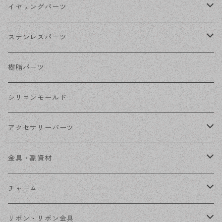
シルバー
ポストピアス
イヤリングパーツ
ホワイトシルバー
フックピアス
ネジばねイヤリング
ステンレスパーツ
ステンレス・シルバー
その他ピアス
クリップイヤリング
ステンレスピアス
樹脂パーツ
ステンレス・ゴールド
ノンホールピアス
ステンレスイヤリング
シリコンモールド
ステンレスチェーン
アクセサリーパーツ
ステンレス金具
デザイン丸カン
金具・副資材
フレーム
丸カン
チャーム
コネクター
ピン類
金属
リボン・リボン金具