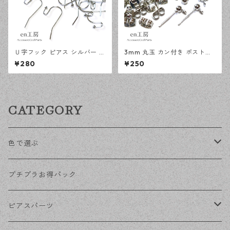
Ｕ字フック ピアス シルバー 1
3mm 丸玉 カン付き ポストピ
00ピース 釣針型 大容量 プチ
アス シルバー 20ピース 金属
¥280
¥250
プラパーツ 【en工房】
キャッチ ピアス 【en工房】
CATEGORY
色で選ぶ
KCゴールド
プチプラお得パック
ゴールド
ピアスパーツ