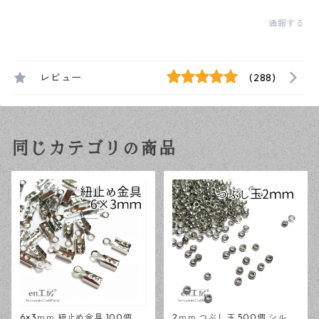
通報する
レビュー
(288)
同じカテゴリの商品
6×3ｍｍ 紐止め金具 100個 シ
2ｍｍ つぶし玉 500個 シルバ