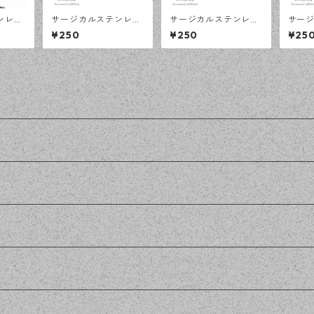
ンレス
サージカルステンレス
サージカルステンレス
サー
 4×3
12ｍｍ ミール皿 オー
10ｍｍ 平皿 オープン
8ｍｍ
¥250
¥250
¥25
0cm
プンリング台 シルバー
リング台 シルバー 2個
ング台
ェーン
2個 アレルギー対応 ア
アレルギー対応 アクセ
アレル
 ハンド
クセサリーパーツ ハン
サリーパーツ ハンドメ
サリー
n工
ドメイド資材 【en工
イド資材 【en工房】
イド資
房】