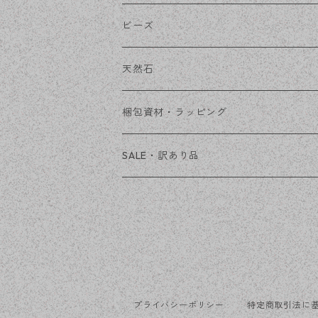
チェーン
ファーボール
リボン金具
ビーズ
その他
天然石
穴あき
梱包資材・ラッピング
穴なし
発送ボックス
SALE・訳あり品
アクセサリー台紙
OPP袋
プライバシーポリシー
特定商取引法に