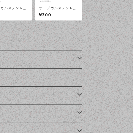
ジカルステンレス
サージカルステンレス
 平皿 オープンリ
10ｍｍ 平皿 フリーサ
0
¥300
 シルバー 2個
イズ リング台 シルバ
ギー対応 アクセ
ー 5個 アレルギー対応
パーツ ハンドメ
アクセサリーパーツ ハ
材 【en工房】
ンドメイド資材 【en
工房】