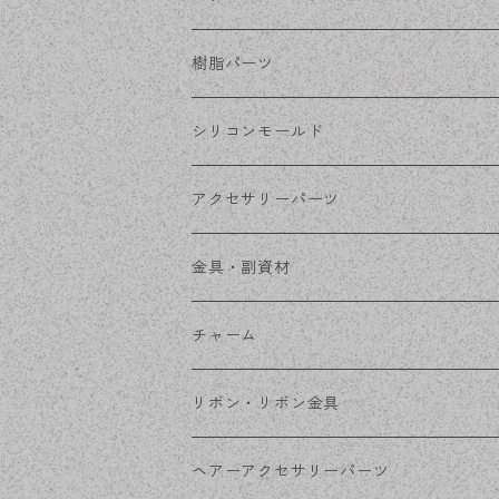
ステンレス・シルバー
その他ピアス
クリップイヤリング
ステンレスピアス
樹脂パーツ
ステンレス・ゴールド
ノンホールピアス
ステンレスイヤリング
シリコンモールド
ステンレスチェーン
アクセサリーパーツ
ステンレス金具
デザイン丸カン
金具・副資材
フレーム
丸カン
チャーム
コネクター
ピン類
金属
リボン・リボン金具
その他
花座・ビーズキャップ
アクリル・プラ
リボン
ヘアーアクセサリーパーツ