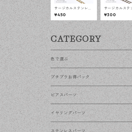
サージカルステンレス
サージカルステ
荒め小豆チェーン 4×3
荒め小豆チェーン
¥450
¥300
ｍｍ ゴールド 50cm
ｍｍ シルバー 5
アジャスターチェーン
アジャスターチ
アレルギー対応 ハンド
アレルギー対応
メイド資材 【en工
メイド資材 【e
CATEGORY
房】
房】
色で選ぶ
KCゴールド
プチプラお得パック
ゴールド
ピアスパーツ
シルバー
ポストピアス
イヤリングパーツ
ホワイトシルバー
フックピアス
ネジばねイヤリング
ステンレスパーツ