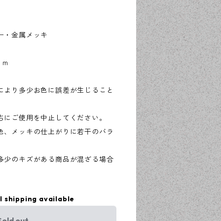
ー・金属メッキ
ｍｍ
により多少お色に誤差が生じること
ちにご使用を中止してください。
色、メッキの仕上がりに若干のバラ
多少のキズがある商品が混ざる場合
l shipping available
Sold out