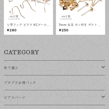
Ｕ字フック ピアス KCゴールド
3mm 丸玉 カン付き ポスト ピ
100ピース 釣針型 大容量 プチ
アス KCゴールド 20ピース 金
¥280
¥250
プラパーツ 【en工房】
属キャッチ ピアスパーツ 【en
工房】
CATEGORY
色で選ぶ
KCゴールド
プチプラお得パック
ゴールド
ピアスパーツ