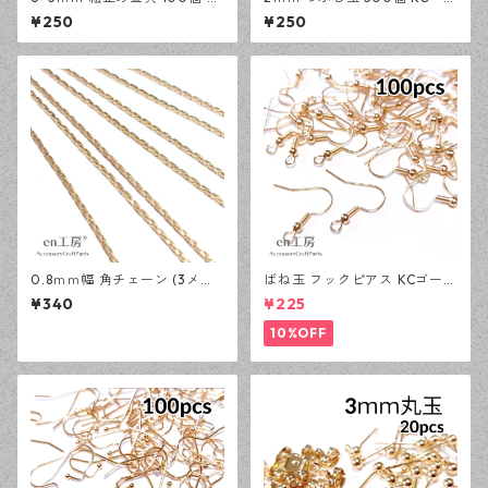
Cゴールド カシメ アクセサリ
ルド かしめ玉 アクセサリーパ
¥250
¥250
ーパーツ 基礎パーツ ハンドメ
ーツ 基礎パーツ ハンドメイド
イド資材 【en工房】
資材 【en工房】
0.8ｍｍ幅 角チェーン (3メー
ばね玉 フックピアス KCゴール
トル) KCゴールド アクセサリ
ド 100ピース 釣針型 大容量
¥340
¥225
ーパーツ 基礎パーツ ハンドメ
プチプラパーツ 【en工房】
イド資材 【en工房】
10%OFF