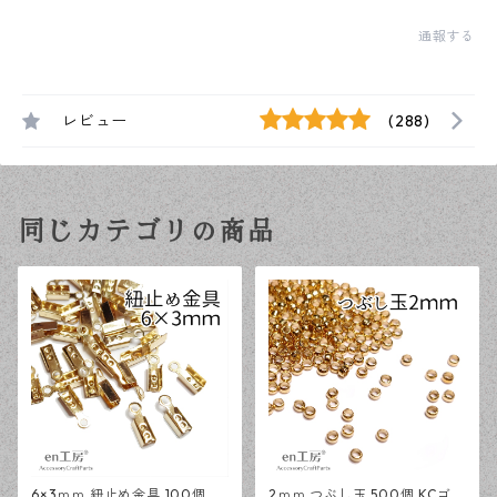
通報する
レビュー
(288)
同じカテゴリの商品
6×3ｍｍ 紐止め金具 100個 K
2ｍｍ つぶし玉 500個 KCゴー