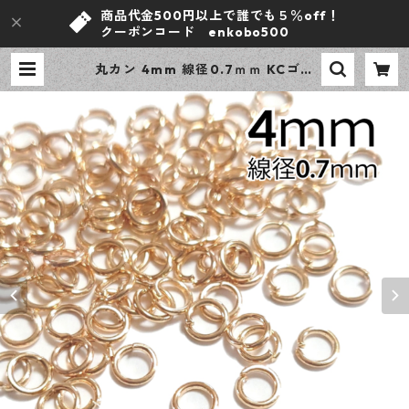
商品代金500円以上で誰でも５％off！
クーポンコード enkobo500
丸カン 4mm 線径0.7ｍｍ KCゴー
ルド 500個 ニッケルフリー 基礎パ
ーツ アクセサリーパーツ 【en工
房】 | ｅｎ工房