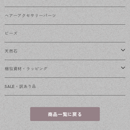
その他
花座・ビーズキャップ
アクリル・プラ
リボン
ヘアーアクセサリーパーツ
チェーン
ファーボール
リボン金具
ビーズ
その他
天然石
穴あき
梱包資材・ラッピング
穴なし
発送ボックス
SALE・訳あり品
アクセサリー台紙
商品一覧に戻る
OPP袋