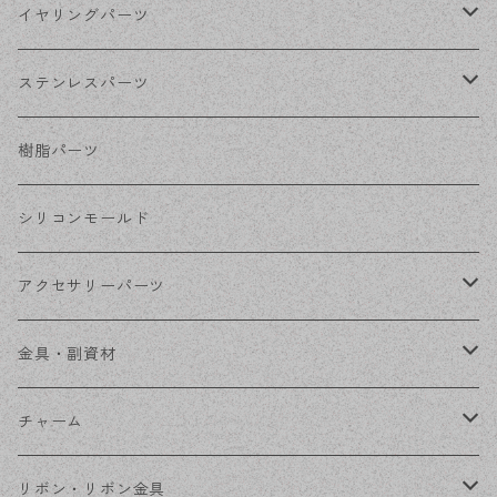
シルバー
ポストピアス
イヤリングパーツ
ホワイトシルバー
フックピアス
ネジばねイヤリング
ステンレスパーツ
ステンレス・シルバー
その他ピアス
クリップイヤリング
ステンレスピアス
樹脂パーツ
ステンレス・ゴールド
ノンホールピアス
ステンレスイヤリング
シリコンモールド
ステンレスチェーン
アクセサリーパーツ
ステンレス金具
デザイン丸カン
金具・副資材
フレーム
丸カン
チャーム
コネクター
ピン類
金属
リボン・リボン金具