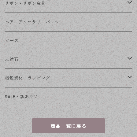
コネクター
ピン類
金属
リボン・リボン金具
その他
花座・ビーズキャップ
アクリル・プラ
リボン
ヘアーアクセサリーパーツ
チェーン
ファーボール
リボン金具
ビーズ
その他
天然石
穴あき
梱包資材・ラッピング
穴なし
発送ボックス
SALE・訳あり品
アクセサリー台紙
商品一覧に戻る
OPP袋