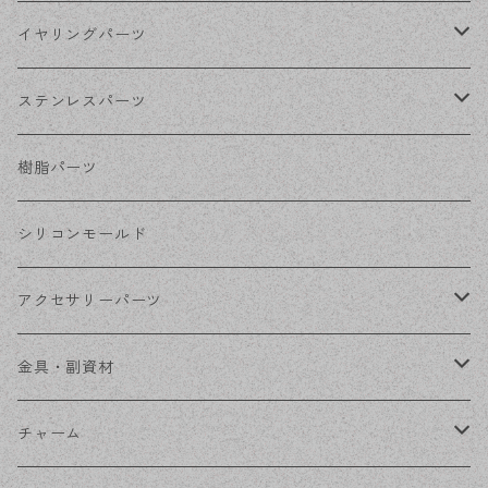
シルバー
ポストピアス
イヤリングパーツ
ホワイトシルバー
フックピアス
ネジばねイヤリング
ステンレスパーツ
ステンレス・シルバー
その他ピアス
クリップイヤリング
ステンレスピアス
樹脂パーツ
ステンレス・ゴールド
ノンホールピアス
ステンレスイヤリング
シリコンモールド
ステンレスチェーン
アクセサリーパーツ
ステンレス金具
デザイン丸カン
金具・副資材
フレーム
丸カン
チャーム