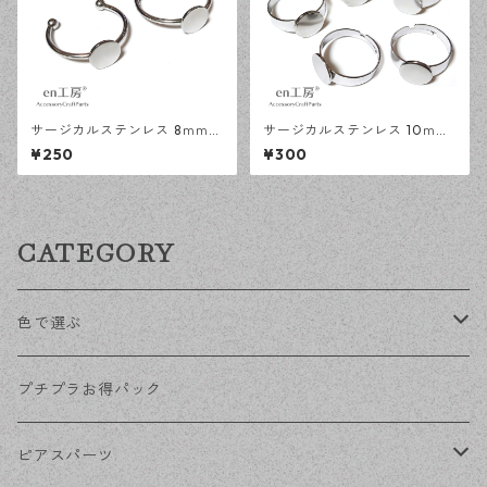
サージカルステンレス 8ｍｍ
サージカルステンレス 10ｍｍ
平皿 オープンリング台 シルバ
平皿 フリーサイズ リング台 シ
¥250
¥300
ー 2個 アレルギー対応 アクセ
ルバー 5個 アレルギー対応 ア
サリーパーツ ハンドメイド資
クセサリーパーツ ハンドメイ
材 【en工房】
ド資材 【en工房】
CATEGORY
色で選ぶ
KCゴールド
プチプラお得パック
ゴールド
ピアスパーツ