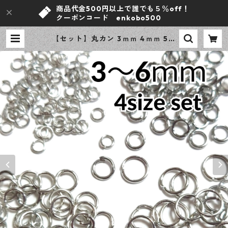
商品代金500円以上で誰でも５％off！
クーポンコード enkobo500
【セット】丸カン 3ｍｍ 4ｍｍ 5ｍ
ｍ 6ｍｍ シルバー 合計400個 ニッ
ケルフリー 基礎パーツ アクセサリ
ーパーツ 【en工房】 | ｅｎ工房