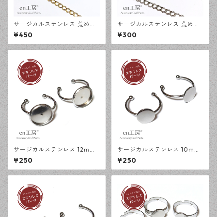
サージカルステンレス 荒め小
サージカルステンレス 荒め小
豆チェーン 4×3ｍｍ ゴールド
豆チェーン 4×3ｍｍ シルバー
¥450
¥300
50cm アジャスターチェーン
50cm アジャスターチェーン
アレルギー対応 ハンドメイド
アレルギー対応 ハンドメイド
資材 【en工房】
資材 【en工房】
サージカルステンレス 12ｍｍ
サージカルステンレス 10ｍｍ
ミール皿 オープンリング台 シ
平皿 オープンリング台 シルバ
¥250
¥250
ルバー 2個 アレルギー対応 ア
ー 2個 アレルギー対応 アクセ
クセサリーパーツ ハンドメイ
サリーパーツ ハンドメイド資
ド資材 【en工房】
材 【en工房】