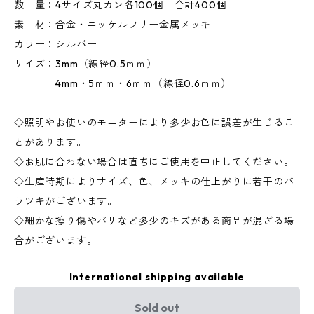
数 量：4サイズ丸カン各100個 合計400個
素 材：合金・ニッケルフリー金属メッキ
カラー：シルバー
サイズ：3mm（線径0.5ｍｍ）
4mm・5ｍｍ・6ｍｍ（線径0.6ｍｍ）
◇照明やお使いのモニターにより多少お色に誤差が生じるこ
とがあります。
◇お肌に合わない場合は直ちにご使用を中止してください。
◇生産時期によりサイズ、色、メッキの仕上がりに若干のバ
ラツキがございます。
◇細かな擦り傷やバリなど多少のキズがある商品が混ざる場
合がございます。
International shipping available
Sold out