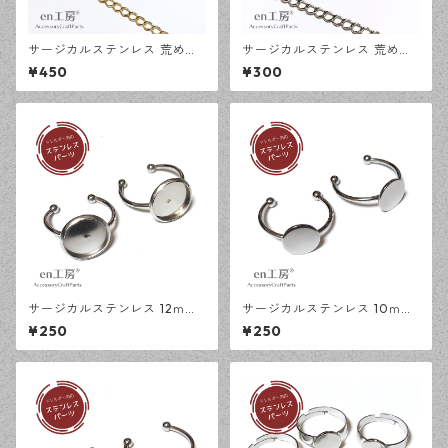
サージカルステンレス 荒め小
サージカルステンレス 荒め小
豆チェーン 4×3ｍｍ ゴールド
豆チェーン 4×3ｍｍ シルバー
¥450
¥300
50cm アジャスターチェーン
50cm アジャスターチェーン
アレルギー対応 ハンドメイド
アレルギー対応 ハンドメイド
資材 【en工房】
資材 【en工房】
サージカルステンレス 12ｍｍ
サージカルステンレス 10ｍｍ
ミール皿 オープンリング台 シ
平皿 オープンリング台 シルバ
¥250
¥250
ルバー 2個 アレルギー対応 ア
ー 2個 アレルギー対応 アクセ
クセサリーパーツ ハンドメイ
サリーパーツ ハンドメイド資
ド資材 【en工房】
材 【en工房】