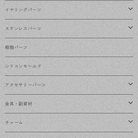
シルバー
ポストピアス
イヤリングパーツ
ホワイトシルバー
フックピアス
ネジばねイヤリング
ステンレスパーツ
ステンレス・シルバー
その他ピアス
クリップイヤリング
ステンレスピアス
樹脂パーツ
ステンレス・ゴールド
ノンホールピアス
ステンレスイヤリング
シリコンモールド
ステンレスチェーン
アクセサリーパーツ
ステンレス金具
デザイン丸カン
金具・副資材
フレーム
丸カン
チャーム