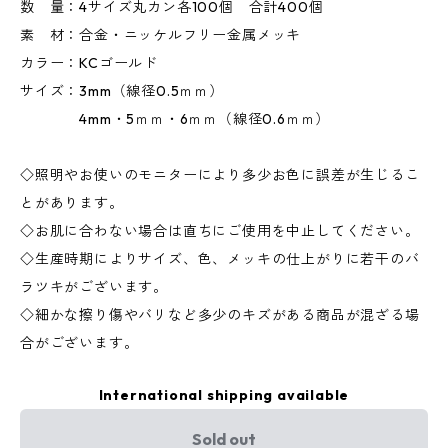
数 量：4サイズ丸カン各100個 合計400個
素 材：合金・ニッケルフリー金属メッキ
カラー：KCゴールド
サイズ：3mm（線径0.5ｍｍ）
4mm・5ｍｍ・6ｍｍ（線径0.6ｍｍ）
◇照明やお使いのモニターにより多少お色に誤差が生じるこ
とがあります。
◇お肌に合わない場合は直ちにご使用を中止してください。
◇生産時期によりサイズ、色、メッキの仕上がりに若干のバ
ラツキがございます。
◇細かな擦り傷やバリなど多少のキズがある商品が混ざる場
合がございます。
International shipping available
Sold out