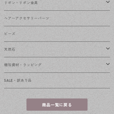
コネクター
ピン類
金属
リボン・リボン金具
その他
花座・ビーズキャップ
アクリル・プラ
リボン
ヘアーアクセサリーパーツ
チェーン
ファーボール
リボン金具
ビーズ
その他
天然石
穴あき
梱包資材・ラッピング
穴なし
発送ボックス
SALE・訳あり品
アクセサリー台紙
商品一覧に戻る
OPP袋