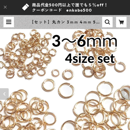
商品代金500円以上で誰でも５％off！
クーポンコード enkobo500
【セット】丸カン 3ｍｍ 4ｍｍ 5ｍ
ｍ 6ｍｍ KCゴールド 合計400個 ニ
ッケルフリー 基礎パーツ アクセサ
リーパーツ 【en工房】 | ｅｎ工房