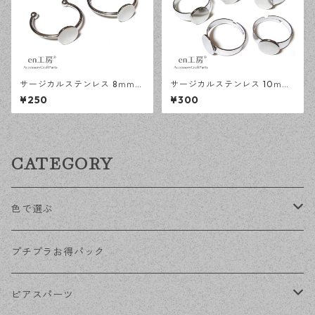
サージカルステンレス 8ｍｍ
サージカルステンレス 10ｍｍ
平皿 オープンリング台 シルバ
平皿 フリーサイズ リング台 シ
¥250
¥300
ー 2個 アレルギー対応 アクセ
ルバー 5個 アレルギー対応 ア
サリーパーツ ハンドメイド資
クセサリーパーツ ハンドメイ
材 【en工房】
ド資材 【en工房】
CATEGORY
色で選ぶ
KCゴールド
プチプラお得パック
ゴールド
ピアスパーツ