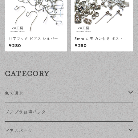
Ｕ字フック ピアス シルバー 1
3mm 丸玉 カン付き ポストピ
00ピース 釣針型 大容量 プチ
アス シルバー 20ピース 金属
¥280
¥250
プラパーツ 【en工房】
キャッチ ピアス 【en工房】
CATEGORY
色で選ぶ
KCゴールド
プチプラお得パック
ゴールド
ピアスパーツ