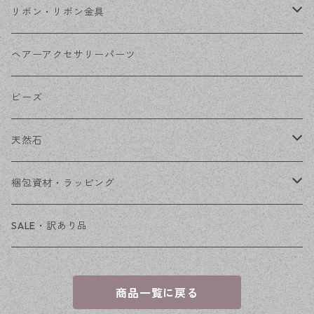
コネクター
ピン類
金属
リボン・リボン金具
その他
花座・ビーズキャップ
アクリル・プラ
リボン
ヘアーアクセサリーパーツ
チェーン
ファーボール
リボン金具
ビーズ
その他
天然石
穴あき
梱包資材・ラッピング
穴なし
発送ボックス
SALE・訳あり品
アクセサリー台紙
商品一覧に戻る
OPP袋