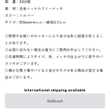
数 量：300個
素 材：合金ニッケルフリーメッキ
カラー：シルバー
サイズ：約5mm×4ｍｍ・線径0.7ｍｍ
◇照明やお使いのモニターにより多少お色に誤差が生じるこ
とがあります。
◇お肌に合わない場合は直ちにご使用を中止してください。
◇生産時期によりサイズ、色、メッキの仕上がりに若干のバ
ラツキがございます。
◇細かな擦り傷やバリなど多少のキズがある商品が混ざる場
合がございます。
International shipping available
Sold out