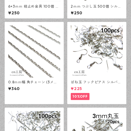
6×3ｍｍ 紐止め金具 100個 シ
2ｍｍ つぶし玉 500個 シルバ
ルバー カシメ アクセサリーパ
ー かしめ玉 アクセサリーパー
¥250
¥250
ーツ 基礎パーツ ハンドメイド
ツ 基礎パーツ ハンドメイド資
資材 【en工房】
材 【en工房】
0.8ｍｍ幅 角チェーン (3メー
ばね玉 フックピアス シルバー
トル) シルバー アクセサリー
100ピース 釣針型 大容量 プチ
¥340
¥225
パーツ 基礎パーツ ハンドメイ
プラパーツ 【en工房】
ド資材 【en工房】
10%OFF