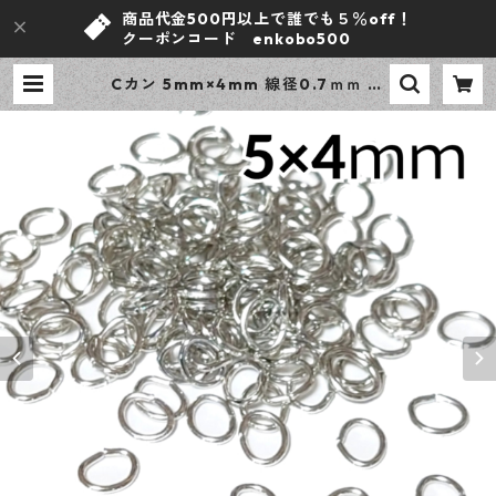
商品代金500円以上で誰でも５％off！
クーポンコード enkobo500
Cカン 5mm×4mm 線径0.7ｍｍ シ
ルバー 300個 ニッケルフリー 基礎
パーツ アクセサリーパーツ 【en工
房】 | ｅｎ工房