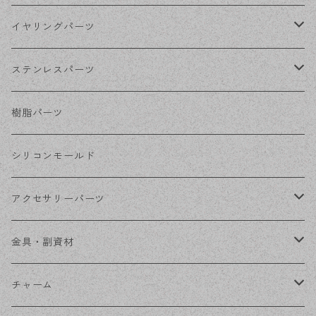
シルバー
ポストピアス
イヤリングパーツ
ホワイトシルバー
フックピアス
ネジばねイヤリング
ステンレスパーツ
ステンレス・シルバー
その他ピアス
クリップイヤリング
ステンレスピアス
樹脂パーツ
ステンレス・ゴールド
ノンホールピアス
ステンレスイヤリング
シリコンモールド
ステンレスチェーン
アクセサリーパーツ
ステンレス金具
デザイン丸カン
金具・副資材
フレーム
丸カン
チャーム