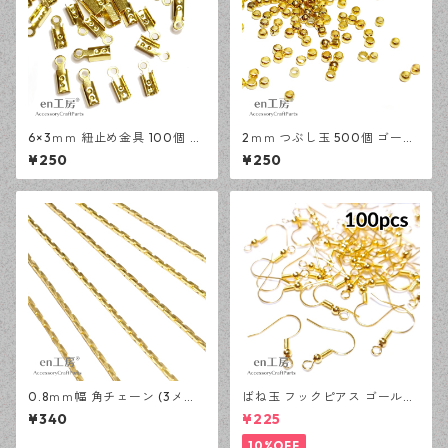
6×3ｍｍ 紐止め金具 100個 ゴ
2ｍｍ つぶし玉 500個 ゴール
ールド カシメ アクセサリーパ
ド かしめ玉 アクセサリーパー
¥250
¥250
ーツ 基礎パーツ ハンドメイド
ツ 基礎パーツ ハンドメイド資
資材 【en工房】
材 【en工房】
0.8ｍｍ幅 角チェーン (3メー
ばね玉 フックピアス ゴールド
トル) ゴールド アクセサリー
100ピース 釣針型 大容量 プチ
¥340
¥225
パーツ 基礎パーツ ハンドメイ
プラパーツ 【en工房】
ド資材 【en工房】
10%OFF