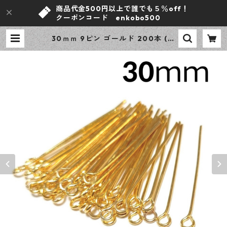
商品代金500円以上で誰でも５％off！
クーポンコード enkobo500
30ｍｍ 9ピン ゴールド 200本 (線
径0.6ｍｍ) ニッケルフリー 基礎パ
ーツ アクセサリーパーツ 【en工
房】 | ｅｎ工房