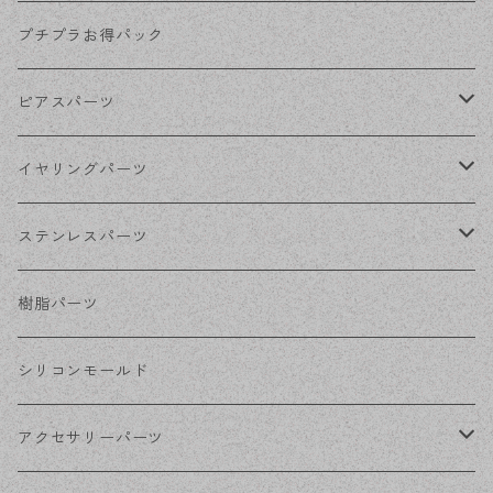
KCゴールド
プチプラお得パック
ゴールド
ピアスパーツ
シルバー
ポストピアス
イヤリングパーツ
ホワイトシルバー
フックピアス
ネジばねイヤリング
ステンレスパーツ
ステンレス・シルバー
その他ピアス
クリップイヤリング
ステンレスピアス
樹脂パーツ
ステンレス・ゴールド
ノンホールピアス
ステンレスイヤリング
シリコンモールド
ステンレスチェーン
アクセサリーパーツ