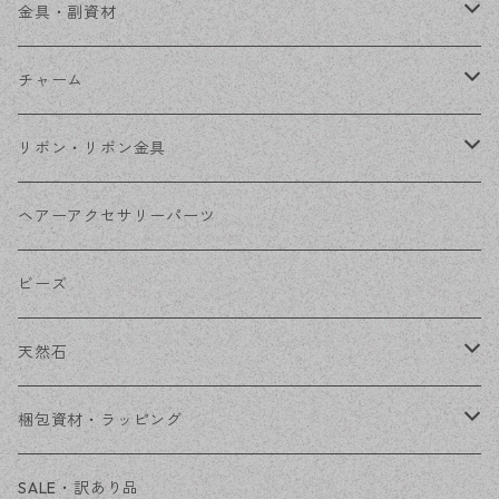
ステンレス金具
デザイン丸カン
金具・副資材
フレーム
丸カン
チャーム
コネクター
ピン類
金属
リボン・リボン金具
その他
花座・ビーズキャップ
アクリル・プラ
リボン
ヘアーアクセサリーパーツ
チェーン
ファーボール
リボン金具
ビーズ
その他
天然石
穴あき
梱包資材・ラッピング
穴なし
発送ボックス
SALE・訳あり品