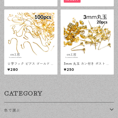
Ｕ字フック ピアス ゴールド 1
3mm 丸玉 カン付き ポスト ピ
00ピース 釣針型 大容量 プチ
アス ゴールド 20ピース 金属
¥280
¥250
プラパーツ 【en工房】
キャッチ ピアスパーツ 【en工
房】
CATEGORY
色で選ぶ