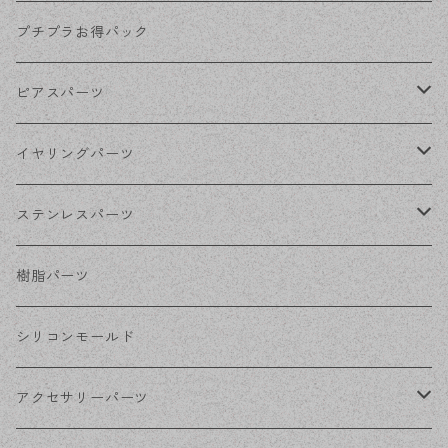
KCゴールド
プチプラお得パック
ゴールド
ピアスパーツ
シルバー
ポストピアス
イヤリングパーツ
ホワイトシルバー
フックピアス
ネジばねイヤリング
ステンレスパーツ
ステンレス・シルバー
その他ピアス
クリップイヤリング
ステンレスピアス
樹脂パーツ
ステンレス・ゴールド
ノンホールピアス
ステンレスイヤリング
シリコンモールド
ステンレスチェーン
アクセサリーパーツ