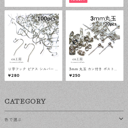
Ｕ字フック ピアス シルバー 1
3mm 丸玉 カン付き ポストピ
00ピース 釣針型 大容量 プチ
アス シルバー 20ピース 金属
¥280
¥250
プラパーツ 【en工房】
キャッチ ピアス 【en工房】
CATEGORY
色で選ぶ