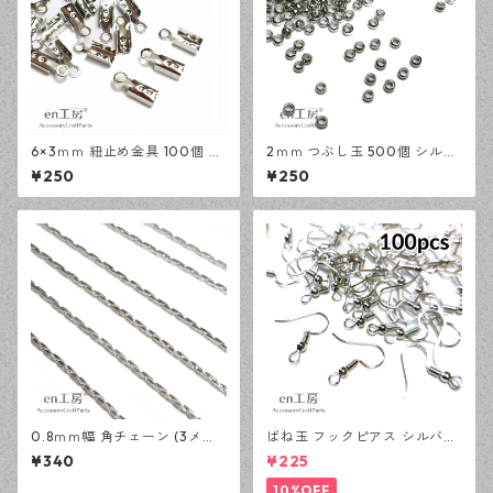
6×3ｍｍ 紐止め金具 100個 シ
2ｍｍ つぶし玉 500個 シルバ
ルバー カシメ アクセサリーパ
ー かしめ玉 アクセサリーパー
¥250
¥250
ーツ 基礎パーツ ハンドメイド
ツ 基礎パーツ ハンドメイド資
資材 【en工房】
材 【en工房】
0.8ｍｍ幅 角チェーン (3メー
ばね玉 フックピアス シルバー
トル) シルバー アクセサリー
100ピース 釣針型 大容量 プチ
¥340
¥225
パーツ 基礎パーツ ハンドメイ
プラパーツ 【en工房】
ド資材 【en工房】
10%OFF