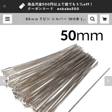
商品代金500円以上で誰でも５％off！
クーポンコード enkobo500
50ｍｍ Tピン シルバー 100本 (線
径0.7ｍｍ) ニッケルフリー 基礎パ
ーツ アクセサリーパーツ 【en工
房】 | ｅｎ工房