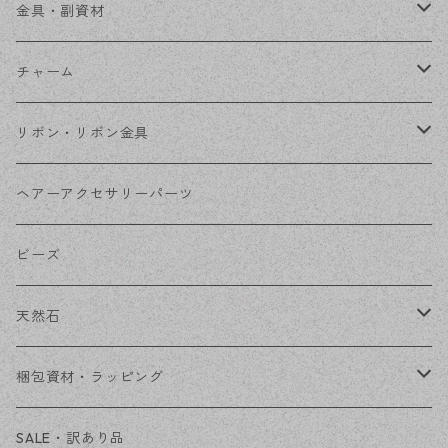
ステンレス金具
デザイン丸カン
金具・副資材
フレーム
丸カン
チャーム
コネクター
ピン類
金属
リボン・リボン金具
その他
花座・ビーズキャップ
アクリル・プラ
リボン
ヘアーアクセサリーパーツ
チェーン
ファーボール
リボン金具
ビーズ
その他
天然石
穴あき
梱包資材・ラッピング
穴なし
発送ボックス
SALE・訳あり品