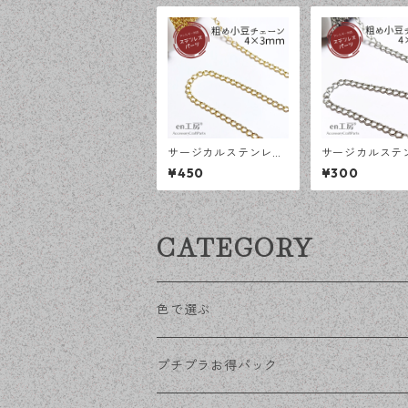
サージカルステンレス
サージカルステ
荒め小豆チェーン 4×3
荒め小豆チェーン
¥450
¥300
ｍｍ ゴールド 50cm
ｍｍ シルバー 5
アジャスターチェーン
アジャスターチ
アレルギー対応 ハンド
アレルギー対応
メイド資材 【en工
メイド資材 【e
CATEGORY
房】
房】
色で選ぶ
KCゴールド
プチプラお得パック