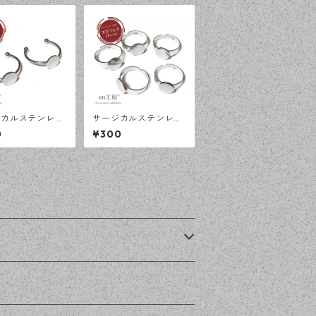
ジカルステンレス
サージカルステンレス
 平皿 オープンリ
10ｍｍ 平皿 フリーサ
0
¥300
 シルバー 2個
イズ リング台 シルバ
ギー対応 アクセ
ー 5個 アレルギー対応
パーツ ハンドメ
アクセサリーパーツ ハ
材 【en工房】
ンドメイド資材 【en
工房】