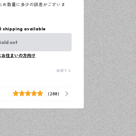
ため数量に多少の誤差がございま
l shipping available
Sold out
にお住まいの方向け
通報する
(288)