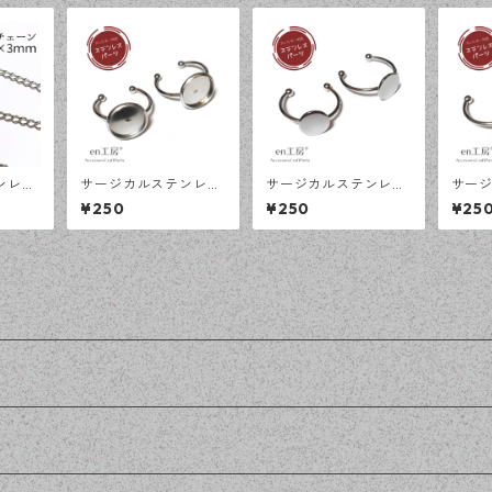
ンレス
サージカルステンレス
サージカルステンレス
サー
 4×3
12ｍｍ ミール皿 オー
10ｍｍ 平皿 オープン
8ｍｍ
¥250
¥250
¥25
0cm
プンリング台 シルバー
リング台 シルバー 2個
ング台
ェーン
2個 アレルギー対応 ア
アレルギー対応 アクセ
アレル
 ハンド
クセサリーパーツ ハン
サリーパーツ ハンドメ
サリー
n工
ドメイド資材 【en工
イド資材 【en工房】
イド資
房】