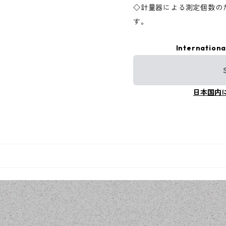
◇計量器による測定個数の
す。
Internationa
日本国内
品