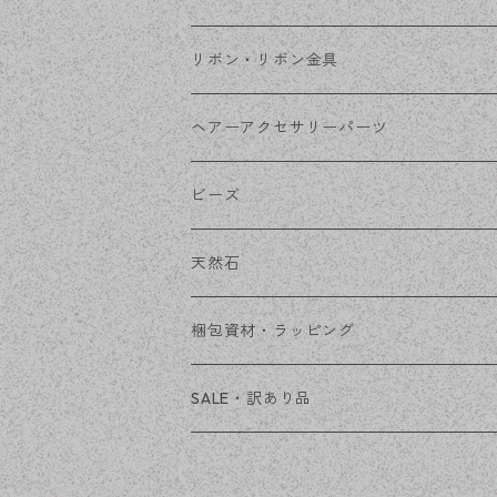
コネクター
ピン類
金属
リボン・リボン金具
その他
花座・ビーズキャップ
アクリル・プラ
リボン
ヘアーアクセサリーパーツ
チェーン
ファーボール
リボン金具
ビーズ
その他
天然石
穴あき
梱包資材・ラッピング
穴なし
発送ボックス
SALE・訳あり品
アクセサリー台紙