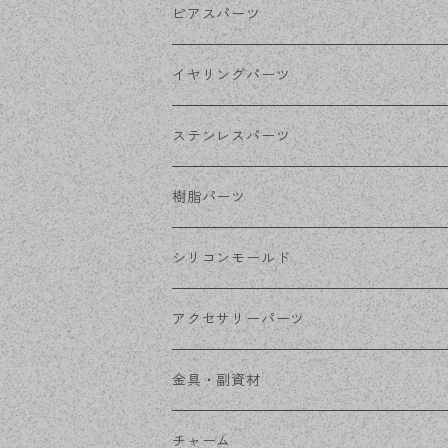
ゴールド
ピアスパーツ
シルバー
ポストピアス
イヤリングパーツ
ホワイトシルバー
フックピアス
ネジばねイヤリング
ステンレスパーツ
ステンレス・シルバー
その他ピアス
クリップイヤリング
ステンレスピアス
樹脂パーツ
ステンレス・ゴールド
ノンホールピアス
ステンレスイヤリング
シリコンモールド
ステンレスチェーン
アクセサリーパーツ
ステンレス金具
デザイン丸カン
金具・副資材
フレーム
丸カン
チャーム