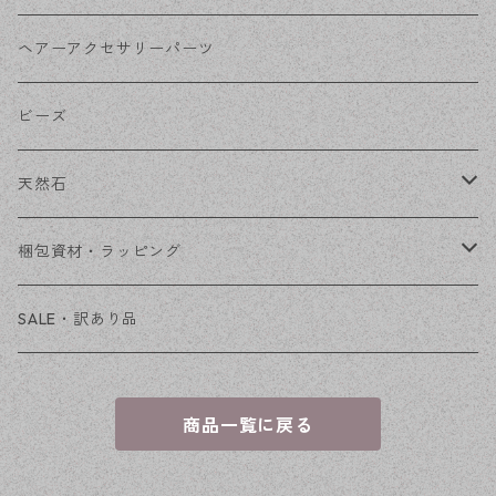
その他
花座・ビーズキャップ
アクリル・プラ
リボン
ヘアーアクセサリーパーツ
チェーン
ファーボール
リボン金具
ビーズ
その他
天然石
穴あき
梱包資材・ラッピング
穴なし
発送ボックス
SALE・訳あり品
アクセサリー台紙
商品一覧に戻る
OPP袋