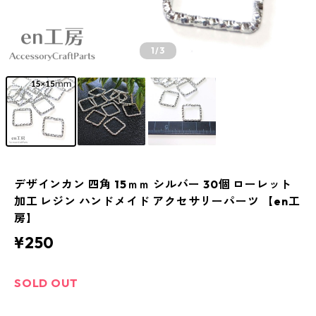
1
/3
デザインカン 四角 15ｍｍ シルバー 30個 ローレット
加工 レジン ハンドメイド アクセサリーパーツ 【en工
房】
¥250
SOLD OUT