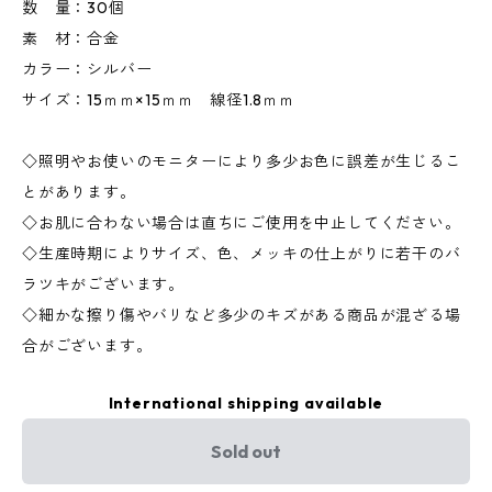
数 量：30個
素 材：合金
カラー：シルバー
サイズ：15ｍｍ×15ｍｍ 線径1.8ｍｍ
◇照明やお使いのモニターにより多少お色に誤差が生じるこ
とがあります。
◇お肌に合わない場合は直ちにご使用を中止してください。
◇生産時期によりサイズ、色、メッキの仕上がりに若干のバ
ラツキがございます。
◇細かな擦り傷やバリなど多少のキズがある商品が混ざる場
合がございます。
International shipping available
Sold out