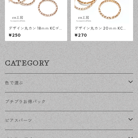
デザイン丸カン 18ｍｍ KCゴー
デザイン丸カン 20ｍｍ KCゴ
ルド 30個 ローレット加工 レ
ールド 30個 ローレット加工
¥250
¥270
ジン ハンドメイド アクセサリ
レジン ハンドメイド アクセサ
ーパーツ 【en工房】
リーパーツ 【en工房】
CATEGORY
色で選ぶ
KCゴールド
プチプラお得パック
ゴールド
ピアスパーツ