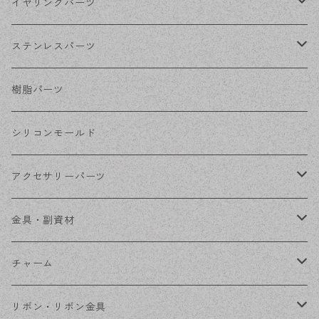
シルバー
ポストピアス
イヤリングパーツ
ホワイトシルバー
フックピアス
ネジばねイヤリング
ステンレスパーツ
ステンレス・シルバー
その他ピアス
クリップイヤリング
ステンレスピアス
樹脂パーツ
ステンレス・ゴールド
ノンホールピアス
ステンレスイヤリング
シリコンモールド
ステンレスチェーン
アクセサリーパーツ
ステンレス金具
デザイン丸カン
金具・副資材
フレーム
丸カン
チャーム
コネクター
ピン類
金属
リボン・リボン金具