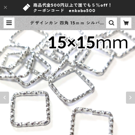
商品代金500円以上で誰でも５％off！
クーポンコード enkobo500
デザインカン 四角 15ｍｍ シルバー
30個 ローレット加工 レジン ハンド
メイド アクセサリーパーツ 【en工
房】 | ｅｎ工房