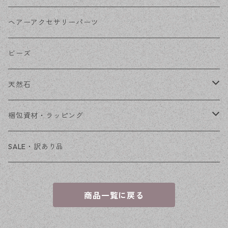
その他
花座・ビーズキャップ
アクリル・プラ
リボン
ヘアーアクセサリーパーツ
チェーン
ファーボール
リボン金具
ビーズ
その他
天然石
穴あき
梱包資材・ラッピング
穴なし
発送ボックス
SALE・訳あり品
アクセサリー台紙
商品一覧に戻る
OPP袋