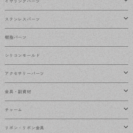
シルバー
ポストピアス
イヤリングパーツ
ホワイトシルバー
フックピアス
ネジばねイヤリング
ステンレスパーツ
ステンレス・シルバー
その他ピアス
クリップイヤリング
ステンレスピアス
樹脂パーツ
ステンレス・ゴールド
ノンホールピアス
ステンレスイヤリング
シリコンモールド
ステンレスチェーン
アクセサリーパーツ
ステンレス金具
デザイン丸カン
金具・副資材
フレーム
丸カン
チャーム
コネクター
ピン類
金属
リボン・リボン金具