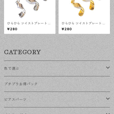
ひらひら ツイストプレート シ
ひらひら ツイストプレート ゴ
ルバー 4ピース ひねり カン付
ールド 4ピース ひねり カン付
¥280
¥280
きチャーム ハンドメイド資材
きチャーム ハンドメイド資材
【en工房】
【en工房】
CATEGORY
色で選ぶ
KCゴールド
プチプラお得パック
ゴールド
ピアスパーツ