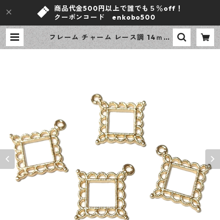
商品代金500円以上で誰でも５％off！
クーポンコード enkobo500
フレーム チャーム レース調 14ｍｍ
×14ｍｍ KCゴールド 4ピース 四角
ダイヤ レジン枠 デザインパーツ
【en工房】 | ｅｎ工房