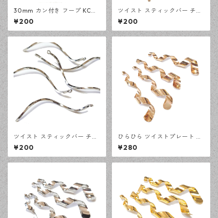
30mm カン付き フープ KCゴ
ツイスト スティックバー チャ
ールド 10ピース つりさげパー
ーム KCゴールド 10ピース カ
¥200
¥200
ツ アクセサリーパーツ デザイ
ン付きチャーム ハンドメイド
ンパーツ 【en工房】
資材 【en工房】
ツイスト スティックバー チャ
ひらひら ツイストプレート KC
ーム シルバー 10ピース カン
ゴールド 4ピース ひねり カン
¥200
¥280
付きチャーム ハンドメイド資
付きチャーム ハンドメイド資
材 【en工房】
材 【en工房】