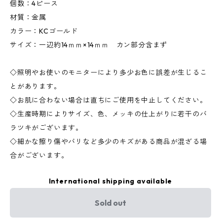
個数：4ピース
材質：金属
カラー：KCゴールド
サイズ：一辺約14ｍｍ×14ｍｍ カン部分含まず
◇照明やお使いのモニターにより多少お色に誤差が生じるこ
とがあります。
◇お肌に合わない場合は直ちにご使用を中止してください。
◇生産時期によりサイズ、色、メッキの仕上がりに若干のバ
ラツキがございます。
◇細かな擦り傷やバリなど多少のキズがある商品が混ざる場
合がございます。
International shipping available
Sold out