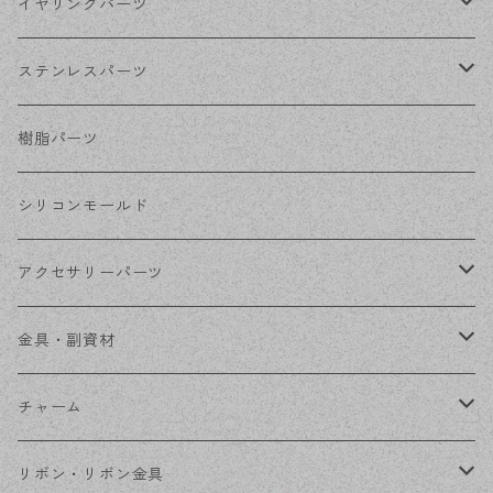
シルバー
ポストピアス
イヤリングパーツ
ホワイトシルバー
フックピアス
ネジばねイヤリング
ステンレスパーツ
ステンレス・シルバー
その他ピアス
クリップイヤリング
ステンレスピアス
樹脂パーツ
ステンレス・ゴールド
ノンホールピアス
ステンレスイヤリング
シリコンモールド
ステンレスチェーン
アクセサリーパーツ
ステンレス金具
デザイン丸カン
金具・副資材
フレーム
丸カン
チャーム
コネクター
ピン類
金属
リボン・リボン金具