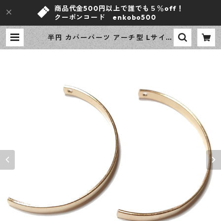
商品代金500円以上で誰でも５％off！
クーポンコード enkobo500
半円 カバーパーツ アーチ型 Lサイズ
KCゴールド 2ピース つりさげパー
ツ アクセサリーパーツ デザインパ
ーツ 【en工房】 | ｅｎ工房