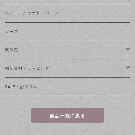
その他
花座・ビーズキャップ
アクリル・プラ
リボン
ヘアーアクセサリーパーツ
チェーン
ファーボール
リボン金具
ビーズ
その他
天然石
穴あき
梱包資材・ラッピング
穴なし
発送ボックス
SALE・訳あり品
アクセサリー台紙
商品一覧に戻る
OPP袋