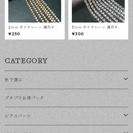
2ｍｍ ダイヤレーン 連爪チェ
3ｍｍ ダイヤレーン 連爪チェ
ーン ゴールド 1メートル ライ
ーン シルバー 1メートル ライ
¥250
¥300
ンストーン ガラスストーン デ
ンストーン ガラスストーン デ
ザインパーツ アクセサリーパ
ザインパーツ アクセサリーパ
ーツ ハンドメイド資材 【en工
ーツ ハンドメイド資材 【en工
房】
房】
CATEGORY
色で選ぶ
KCゴールド
プチプラお得パック
ゴールド
ピアスパーツ