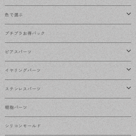
色で選ぶ
KCゴールド
プチプラお得パック
ゴールド
ピアスパーツ
シルバー
ポストピアス
イヤリングパーツ
ホワイトシルバー
フックピアス
ネジばねイヤリング
ステンレスパーツ
ステンレス・シルバー
その他ピアス
クリップイヤリング
ステンレスピアス
樹脂パーツ
ステンレス・ゴールド
ノンホールピアス
ステンレスイヤリング
シリコンモールド