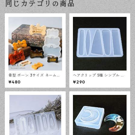
同じカテゴリの商品
骨型 ボーン 3サイズ ネームタ
ヘアクリップ 5種 シンプル シ
グ シリコンモールド レジン型
リコンモールド レジン型 モー
¥480
¥290
モールド ハンドメイド 資材
ルド ハンドメイド 資材【en工
【en工房】
房】