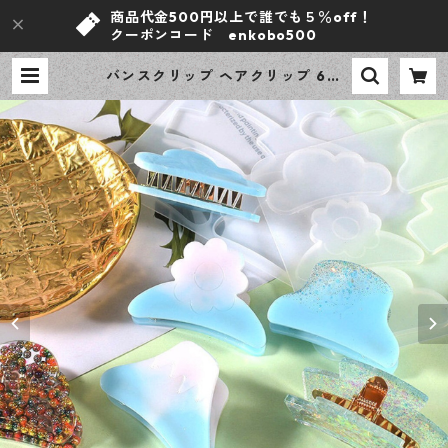
商品代金500円以上で誰でも５％off！
クーポンコード enkobo500
バンスクリップ ヘアクリップ 6種
シリコンモールド レジン型 モール
ド ハンドメイド 資材【en工房】 |
ｅｎ工房