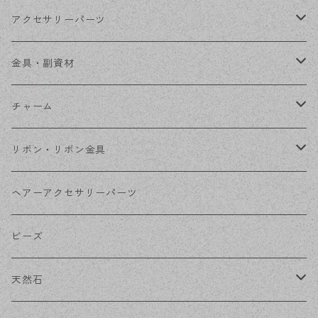
ステンレスチェーン
アクセサリーパーツ
ステンレス金具
デザイン丸カン
金具・副資材
フレーム
丸カン
チャーム
コネクター
ピン類
金属
リボン・リボン金具
その他
花座・ビーズキャップ
アクリル・プラ
リボン
ヘアーアクセサリーパーツ
チェーン
ファーボール
リボン金具
ビーズ
その他
天然石