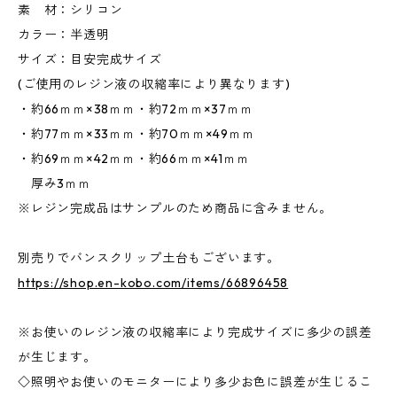
素 材：シリコン
カラー：半透明
サイズ：目安完成サイズ
(ご使用のレジン液の収縮率により異なります)
・約66ｍｍ×38ｍｍ・約72ｍｍ×37ｍｍ
・約77ｍｍ×33ｍｍ・約70ｍｍ×49ｍｍ
・約69ｍｍ×42ｍｍ・約66ｍｍ×41ｍｍ
厚み3ｍｍ
※レジン完成品はサンプルのため商品に含みません。
別売りでバンスクリップ土台もございます。
https://shop.en-kobo.com/items/66896458
※お使いのレジン液の収縮率により完成サイズに多少の誤差
が生じます。
◇照明やお使いのモニターにより多少お色に誤差が生じるこ