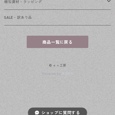
穴あき
梱包資材・ラッピング
穴なし
発送ボックス
SALE・訳あり品
アクセサリー台紙
商品一覧に戻る
OPP袋
© ｅｎ工房
Powered by
ショップに質問する