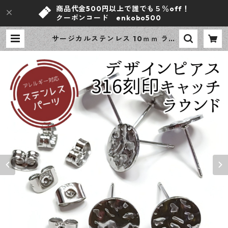
商品代金500円以上で誰でも５％off！
クーポンコード enkobo500
サージカルステンレス 10ｍｍ ラウ
ンドウェーブ デザイン ポストピア
ス シルバー 8ピース 316刻印キャッ
チセット アレルギー対応 ピアス ハ
ンドメイド資材 【en工房】 | ｅｎ
工房