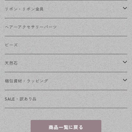
コネクター
ピン類
金属
リボン・リボン金具
その他
花座・ビーズキャップ
アクリル・プラ
リボン
ヘアーアクセサリーパーツ
チェーン
ファーボール
リボン金具
ビーズ
その他
天然石
穴あき
梱包資材・ラッピング
穴なし
発送ボックス
SALE・訳あり品
アクセサリー台紙
商品一覧に戻る