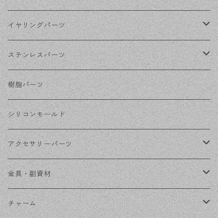
シルバー
ポストピアス
イヤリングパーツ
ホワイトシルバー
フックピアス
ネジばねイヤリング
ステンレスパーツ
ステンレス・シルバー
その他ピアス
クリップイヤリング
ステンレスピアス
樹脂パーツ
ステンレス・ゴールド
ノンホールピアス
ステンレスイヤリング
シリコンモールド
ステンレスチェーン
アクセサリーパーツ
ステンレス金具
デザイン丸カン
金具・副資材
フレーム
丸カン
チャーム