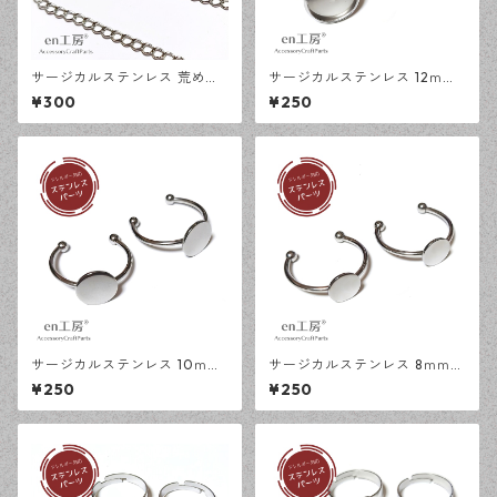
サージカルステンレス 荒め小
サージカルステンレス 12ｍｍ
豆チェーン 4×3ｍｍ シルバー
ミール皿 オープンリング台 シ
¥300
¥250
50cm アジャスターチェーン
ルバー 2個 アレルギー対応 ア
アレルギー対応 ハンドメイド
クセサリーパーツ ハンドメイ
資材 【en工房】
ド資材 【en工房】
サージカルステンレス 10ｍｍ
サージカルステンレス 8ｍｍ
平皿 オープンリング台 シルバ
平皿 オープンリング台 シルバ
¥250
¥250
ー 2個 アレルギー対応 アクセ
ー 2個 アレルギー対応 アクセ
サリーパーツ ハンドメイド資
サリーパーツ ハンドメイド資
材 【en工房】
材 【en工房】