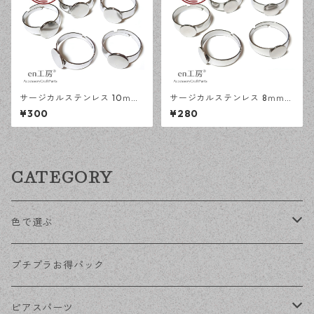
サージカルステンレス 10ｍｍ
サージカルステンレス 8ｍｍ
平皿 フリーサイズ リング台 シ
平皿 フリーサイズ リング台 シ
¥300
¥280
ルバー 5個 アレルギー対応 ア
ルバー 5個 アレルギー対応 ア
クセサリーパーツ ハンドメイ
クセサリーパーツ ハンドメイ
ド資材 【en工房】
ド資材 【en工房】
CATEGORY
色で選ぶ
KCゴールド
プチプラお得パック
ゴールド
ピアスパーツ