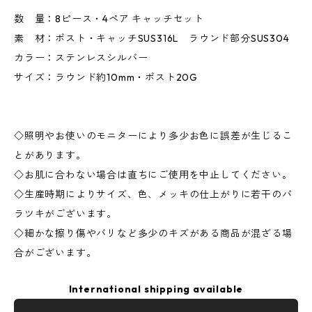
数 量：8ピース・4ペア キャッチセット
素 材：ポスト・キャッチSUS316L ラウンド部分SUS304
カラー：ステンレスシルバー
サイズ：ラウンド約10mm・ポスト20G
◇照明やお使いのモニターにより多少お色に誤差が生じるこ
とがあります。
◇お肌に合わない場合は直ちにご使用を中止してください。
◇生産時期によりサイズ、色、メッキの仕上がりに若干のバ
ラツキがございます。
◇細かな擦り傷やバリなど多少のキズがある商品が混ざる場
合がございます。
International shipping available