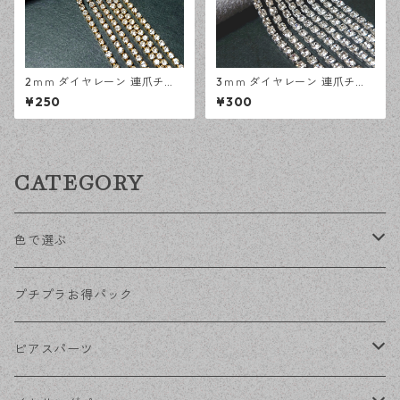
2ｍｍ ダイヤレーン 連爪チェ
3ｍｍ ダイヤレーン 連爪チェ
ーン ゴールド 1メートル ライ
ーン シルバー 1メートル ライ
¥250
¥300
ンストーン ガラスストーン デ
ンストーン ガラスストーン デ
ザインパーツ アクセサリーパ
ザインパーツ アクセサリーパ
ーツ ハンドメイド資材 【en工
ーツ ハンドメイド資材 【en工
房】
房】
CATEGORY
色で選ぶ
KCゴールド
プチプラお得パック
ゴールド
ピアスパーツ