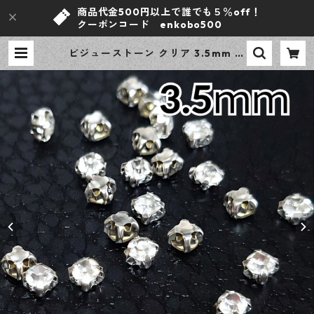
商品代金500円以上で誰でも５％off！
クーポンコード enkobo500
ビジューストーン クリア 3.5mm シ
ルバー 石座 50粒 縫い付け 貼り付け
ラインストーン デコパーツ アクセ
サリーパーツ 【en工房】 | ｅｎ工
房