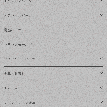
シルバー
ポストピアス
イヤリングパーツ
ホワイトシルバー
フックピアス
ネジばねイヤリング
ステンレスパーツ
ステンレス・シルバー
その他ピアス
クリップイヤリング
ステンレスピアス
樹脂パーツ
ステンレス・ゴールド
ノンホールピアス
ステンレスイヤリング
シリコンモールド
ステンレスチェーン
アクセサリーパーツ
ステンレス金具
デザイン丸カン
金具・副資材
フレーム
丸カン
チャーム
コネクター
ピン類
金属
リボン・リボン金具