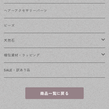
その他
花座・ビーズキャップ
アクリル・プラ
リボン
ヘアーアクセサリーパーツ
チェーン
ファーボール
リボン金具
ビーズ
その他
天然石
穴あき
梱包資材・ラッピング
穴なし
発送ボックス
SALE・訳あり品
アクセサリー台紙
商品一覧に戻る
OPP袋