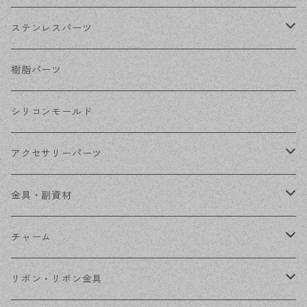
ホワイトシルバー
フックピアス
ネジばねイヤリング
ステンレスパーツ
ステンレス・シルバー
その他ピアス
クリップイヤリング
ステンレスピアス
樹脂パーツ
ステンレス・ゴールド
ノンホールピアス
ステンレスイヤリング
シリコンモールド
ステンレスチェーン
アクセサリーパーツ
ステンレス金具
デザイン丸カン
金具・副資材
フレーム
丸カン
チャーム
コネクター
ピン類
金属
リボン・リボン金具