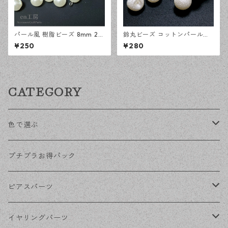
パール風 樹脂ビーズ 8mm 20
鈴丸ビーズ コットンパール風
0個 アクリルビーズ アクセサ
10mm 50個 樹脂 アクリルビ
¥250
¥280
リーパーツ ハンドメイド資材
ーズ アクセサリーパーツ ハン
【en工房】
ドメイド資材 【en工房】
CATEGORY
色で選ぶ
KCゴールド
プチプラお得パック
ゴールド
ピアスパーツ
シルバー
ポストピアス
イヤリングパーツ