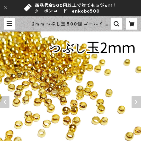
商品代金500円以上で誰でも５％off！
クーポンコード enkobo500
2ｍｍ つぶし玉 500個 ゴールド か
しめ玉 アクセサリーパーツ 基礎パ
ーツ ハンドメイド資材 【en工房】
| ｅｎ工房