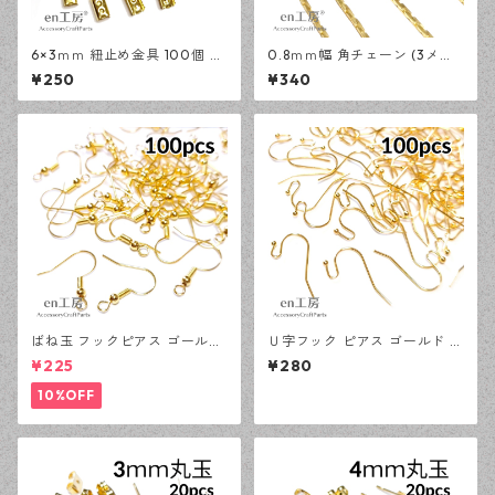
6×3ｍｍ 紐止め金具 100個 ゴ
0.8ｍｍ幅 角チェーン (3メー
ールド カシメ アクセサリーパ
トル) ゴールド アクセサリー
¥250
¥340
ーツ 基礎パーツ ハンドメイド
パーツ 基礎パーツ ハンドメイ
資材 【en工房】
ド資材 【en工房】
ばね玉 フックピアス ゴールド
Ｕ字フック ピアス ゴールド 1
100ピース 釣針型 大容量 プチ
00ピース 釣針型 大容量 プチ
¥225
¥280
プラパーツ 【en工房】
プラパーツ 【en工房】
10%OFF