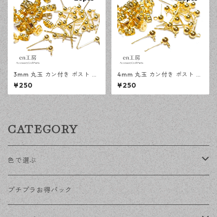
3mm 丸玉 カン付き ポスト ピ
4mm 丸玉 カン付き ポスト ピ
アス ゴールド 20ピース 金属
アス ゴールド 20ピース 金属
¥250
¥250
キャッチ ピアスパーツ 【en工
キャッチ ピアスパーツ 【en工
房】
房】
CATEGORY
色で選ぶ
KCゴールド
プチプラお得パック