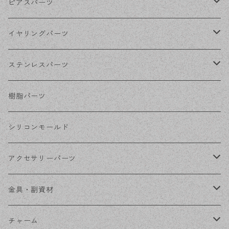
ゴールド
ピアスパーツ
シルバー
ポストピアス
イヤリングパーツ
ホワイトシルバー
フックピアス
ネジばねイヤリング
ステンレスパーツ
ステンレス・シルバー
その他ピアス
クリップイヤリング
ステンレスピアス
樹脂パーツ
ステンレス・ゴールド
ノンホールピアス
ステンレスイヤリング
シリコンモールド
ステンレスチェーン
アクセサリーパーツ
ステンレス金具
デザイン丸カン
金具・副資材
フレーム
丸カン
チャーム