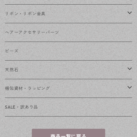
コネクター
ピン類
金属
リボン・リボン金具
その他
花座・ビーズキャップ
アクリル・プラ
リボン
ヘアーアクセサリーパーツ
チェーン
ファーボール
リボン金具
ビーズ
その他
天然石
穴あき
梱包資材・ラッピング
穴なし
発送ボックス
SALE・訳あり品
アクセサリー台紙
商品一覧に戻る