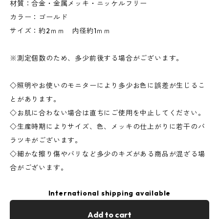
材質：合金・金属メッキ・ニッケルフリー
カラー：ゴールド
サイズ：約2ｍｍ 内径約1ｍｍ
※測定個数のため、多少前後する場合がございます。
◇照明やお使いのモニターにより多少お色に誤差が生じるこ
とがあります。
◇お肌に合わない場合は直ちにご使用を中止してください。
◇生産時期によりサイズ、色、メッキの仕上がりに若干のバ
ラツキがございます。
◇細かな擦り傷やバリなど多少のキズがある商品が混ざる場
合がございます。
International shipping available
Add to cart