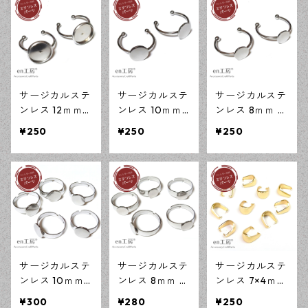
アレルギー対応
アレルギー対応
材【en工房】
ハンドメイド資
ハンドメイド資
材 【en工房】
材 【en工房】
サージカルステ
サージカルステ
サージカルステ
ンレス 12ｍｍ
ンレス 10ｍｍ
ンレス 8ｍｍ 平
ミール皿 オー
平皿 オープン
皿 オープンリ
¥250
¥250
¥250
プンリング台
リング台 シル
ング台 シルバ
シルバー 2個 ア
バー 2個 アレル
ー 2個 アレルギ
レルギー対応
ギー対応 アク
ー対応 アクセ
アクセサリーパ
セサリーパーツ
サリーパーツ
ーツ ハンドメ
ハンドメイド資
ハンドメイド資
イド資材 【en
材 【en工房】
材 【en工房】
工房】
サージカルステ
サージカルステ
サージカルステ
ンレス 10ｍｍ
ンレス 8ｍｍ 平
ンレス 7×4ｍｍ
平皿 フリーサ
皿 フリーサイ
バチカン ゴー
¥300
¥280
¥250