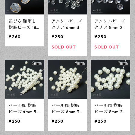
花びら 艶消し
アクリルビーズ
アクリルビーズ
樹脂ビーズ 18×
クリア 6mm 30
クリア 8mm 20
16mm 30個 ホ
0個 樹脂ビーズ
0個 樹脂ビーズ
¥260
¥250
¥250
ワイト アクリ
アクセサリーパ
アクセサリーパ
ルビーズ アク
ーツ ハンドメ
ーツ ハンドメ
SOLD OUT
SOLD OUT
セサリーパーツ
イド資材 【en
イド資材 【en
ハンドメイド資
工房】
工房】
材 【en工房】
パール風 樹脂
パール風 樹脂
パール風 樹脂
ビーズ 4mm 50
ビーズ 6mm 30
ビーズ 8mm 20
0個 アクリルビ
0個 アクリルビ
0個 アクリルビ
¥250
¥250
¥250
ーズ アクセサ
ーズ アクセサ
ーズ アクセサ
リーパーツ ハ
リーパーツ ハ
リーパーツ ハ