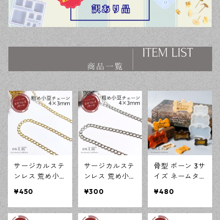
サージカルステ
サージカルステ
骨型 ボーン 3サ
ンレス 荒め小
ンレス 荒め小
イズ ネームタ
豆チェーン 4×3
豆チェーン 4×3
グ シリコンモ
¥450
¥300
¥480
ｍｍ ゴールド 5
ｍｍ シルバー 5
ールド レジン
0cm アジャス
0cm アジャス
型 モールド ハ
ターチェーン
ターチェーン
ンドメイド 資