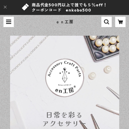
商品代金500円以上で誰でも５％off！
クーポンコード enkobo500
ｅｎ工房
日常を彩る
アクセサリー