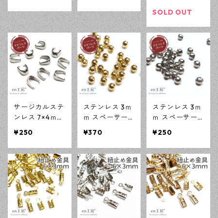
イズ リング台
ズ リング台 シ
ルド 10個 アレ
シルバー 5個 ア
ルバー 5個 アレ
ルギー対応 ア
SOLD OUT
レルギー対応
ルギー対応 ア
クセサリーパー
アクセサリーパ
クセサリーパー
ツ ハンドメイ
ーツ ハンドメ
ツ ハンドメイ
ド資材 【en工
イド資材 【en
ド資材 【en工
房】
工房】
房】
サージカルステ
ステンレス 3ｍ
ステンレス 3ｍ
ンレス 7×4ｍｍ
ｍ スペーサー
ｍ スペーサー
バチカン シル
ビーズ ゴール
ビーズ シルバ
¥250
¥370
¥250
バー 20個 アレ
ド 50個 アレル
ー 50個 アレル
ルギー対応 ア
ギー対応 アク
ギー対応 アク
クセサリーパー
セサリーパーツ
セサリーパーツ
ツ ハンドメイ
ハンドメイド資
ハンドメイド資
ド資材 【en工
材 【en工房】
材 【en工房】
房】