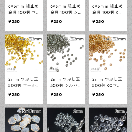
6×3ｍｍ 紐止め
6×3ｍｍ 紐止め
6×3ｍｍ 紐止め
金具 100個 ゴ
金具 100個 シ
金具 100個 KC
ールド カシメ
ルバー カシメ
ゴールド カシ
¥250
¥250
¥250
アクセサリーパ
アクセサリーパ
メ アクセサリ
ーツ 基礎パー
ーツ 基礎パー
ーパーツ 基礎
ツ ハンドメイ
ツ ハンドメイ
パーツ ハンド
ド資材 【en工
ド資材 【en工
メイド資材 【e
房】
房】
n工房】
2ｍｍ つぶし玉
2ｍｍ つぶし玉
2ｍｍ つぶし玉
500個 ゴール
500個 シルバ
500個 KCゴー
ド かしめ玉 ア
ー かしめ玉 ア
ルド かしめ玉
¥250
¥250
¥250
クセサリーパー
クセサリーパー
アクセサリーパ
ツ 基礎パーツ
ツ 基礎パーツ
ーツ 基礎パー
ハンドメイド資
ハンドメイド資
ツ ハンドメイ
材 【en工房】
材 【en工房】
ド資材 【en工
房】